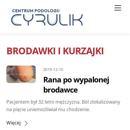
Skip
Men
to
content
BRODAWKI I KURZAJKI
2019-12-10
Rana po wypalonej
brodawce
Pacjentem był 32 letni mężczyzna. Ból zlokalizowany
na pięcie uniemożliwiał mu chodzenie.
Więcej