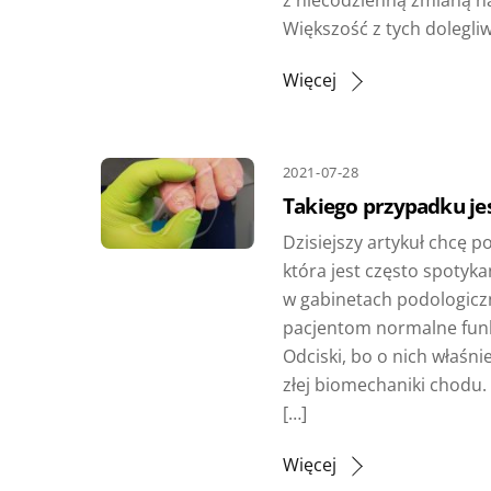
Większość z tych dolegliw
Więcej
2021-07-28
Takiego przypadku jes
Dzisiejszy artykuł chcę p
która jest często spotyka
w gabinetach podologicz
pacjentom normalne funk
Odciski, bo o nich właśn
złej biomechaniki chodu.
[…]
Więcej