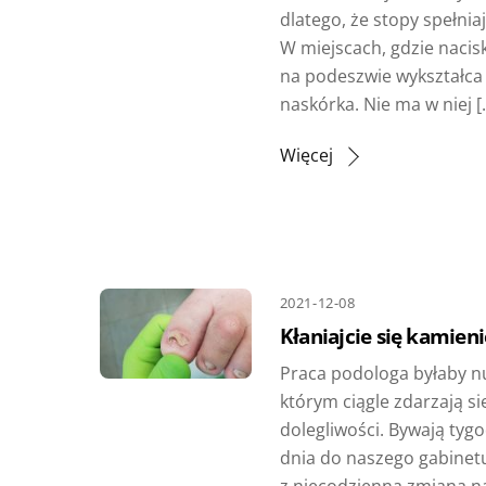
dlatego, że stopy spełni
W miejscach, gdzie nacisk
na podeszwie wykształca
naskórka. Nie ma w niej [
Więcej
2021-12-08
Kłaniajcie się kamienie
Praca podologa byłaby nu
którym ciągle zdarzają si
dolegliwości. Bywają tyg
dnia do naszego gabinet
z niecodzienną zmianą na