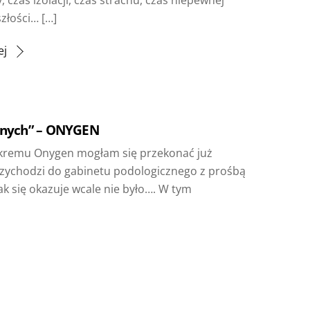
złości… […]
ej
lnych” – ONYGEN
 kremu Onygen mogłam się przekonać już
rzychodzi do gabinetu podologicznego z prośbą
jak się okazuje wcale nie było…. W tym