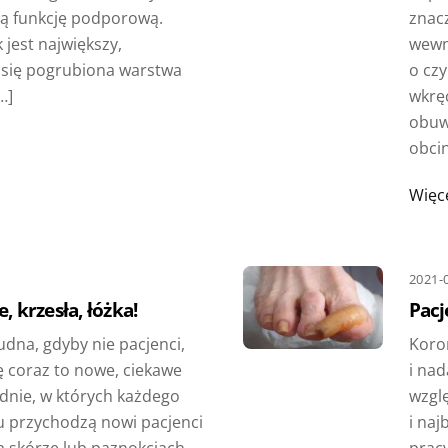
ają funkcję podporową.
znac
 jest największy,
wewnę
 się pogrubiona warstwa
o cz
…]
wkrę
obuw
obcin
Więc
2021-
, krzesła, łóżka!
Pacj
dna, gdyby nie pacjenci,
Koro
ę coraz to nowe, ciekawe
i nad
odnie, w których każdego
wzglę
u przychodzą nowi pacjenci
i naj
 skórze lub paznokciach.
pracy