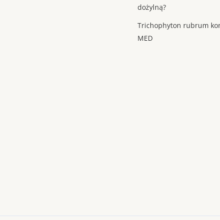
dożylną?
Trichophyton rubrum ko
MED