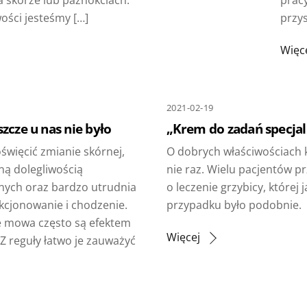
ości jesteśmy […]
przys
Więc
2021-02-19
zcze u nas nie było
„Krem do zadań specja
oświęcić zmianie skórnej,
O dobrych właściwościach
ną dolegliwością
nie raz. Wielu pacjentów p
nych oraz bardzo utrudnia
o leczenie grzybicy, której 
cjonowanie i chodzenie.
przypadku było podobnie.
ie mowa często są efektem
Więcej
 Z reguły łatwo je zauważyć