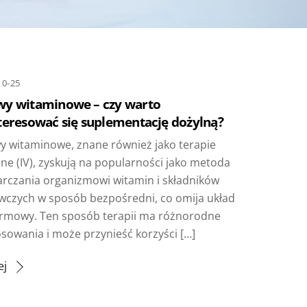
10-25
y witaminowe – czy warto
teresować się suplementację dożylną?
y witaminowe, znane również jako terapie
ne (IV), zyskują na popularności jako metoda
arczania organizmowi witamin i składników
wczych w sposób bezpośredni, co omija układ
rmowy. Ten sposób terapii ma różnorodne
sowania i może przynieść korzyści […]
ej