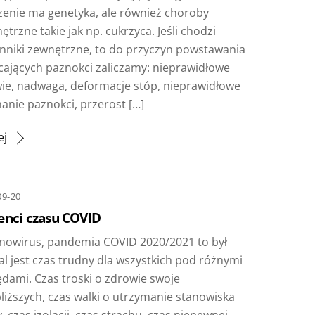
zenie ma genetyka, ale również choroby
trzne takie jak np. cukrzyca. Jeśli chodzi
ynniki zewnętrzne, to do przyczyn powstawania
cających paznokci zaliczamy: nieprawidłowe
ie, nadwaga, deformacje stóp, nieprawidłowe
anie paznokci, przerost […]
ej
09-20
enci czasu COVID
nowirus, pandemia COVID 2020/2021 to był
al jest czas trudny dla wszystkich pod różnymi
dami. Czas troski o zdrowie swoje
bliższych, czas walki o utrzymanie stanowiska
, czas izolacji, czas strachu, czas niepewnej