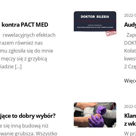
2022-
 kontra PACT MED
Audy
 o rewelacyjnych efektach
Zapr
 razem również nas
DOKT
emu zgłosiła się do mnie
Kołat
t męczy się z grzybicą
kwest
iadzie […]
2 Czę
Więc
2022-
ające to dobry wybór?
Klam
z wk
e się inną budową niż
dowanie grubsza. Wszystko
W pr