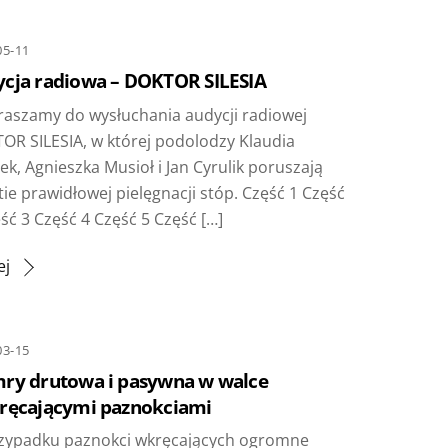
05-11
cja radiowa – DOKTOR SILESIA
aszamy do wysłuchania audycji radiowej
OR SILESIA, w której podolodzy Klaudia
ek, Agnieszka Musioł i Jan Cyrulik poruszają
ie prawidłowej pielęgnacji stóp. Część 1 Część
ść 3 Część 4 Część 5 Część […]
ej
03-15
ry drutowa i pasywna w walce
ręcającymi paznokciami
zypadku paznokci wkręcających ogromne