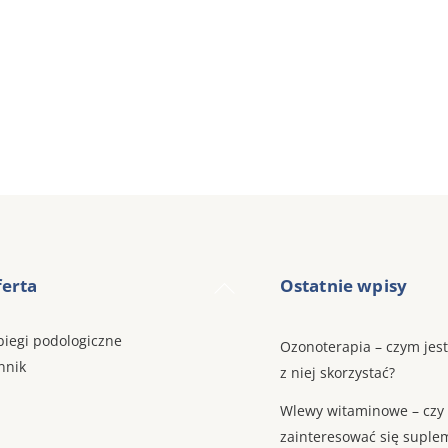
Back
erta
Ostatnie wpisy
To
Top
biegi podologiczne
Ozonoterapia – czym jest
nnik
z niej skorzystać?
Wlewy witaminowe – czy
zainteresować się suple