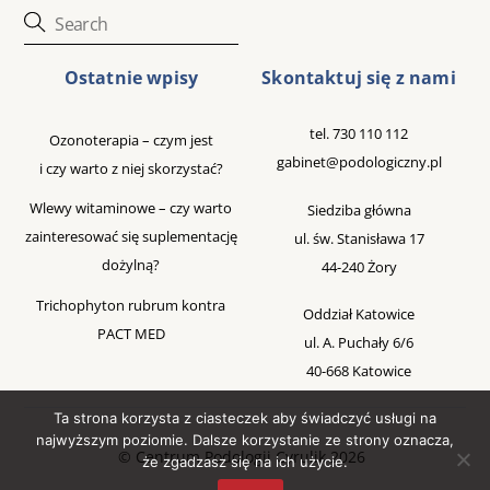
Ostatnie wpisy
Skontaktuj się z nami
tel.
730 110 112
Ozonoterapia – czym jest
gabinet@podologiczny.pl
i czy warto z niej skorzystać?
Wlewy witaminowe – czy warto
Siedziba główna
zainteresować się suplementację
ul. św. Stanisława 17
dożylną?
44-240 Żory
Trichophyton rubrum kontra
Oddział Katowice
PACT MED
ul. A. Puchały 6/6
40-668 Katowice
Ta strona korzysta z ciasteczek aby świadczyć usługi na
najwyższym poziomie. Dalsze korzystanie ze strony oznacza,
©
Centrum Podologii Cyrulik
2026
że zgadzasz się na ich użycie.