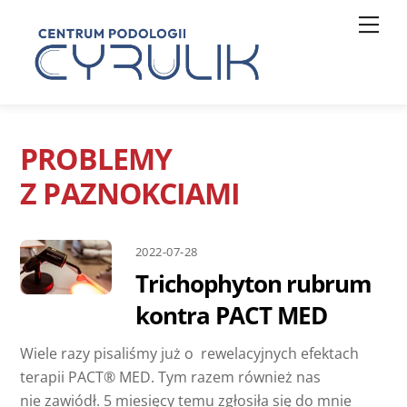
Skip
Men
to
content
PROBLEMY
Z PAZNOKCIAMI
2022-07-28
Trichophyton rubrum
kontra PACT MED
Wiele razy pisaliśmy już o rewelacyjnych efektach
terapii PACT® MED. Tym razem również nas
nie zawiódł. 5 miesięcy temu zgłosiła się do mnie