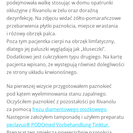
podejmowała walkę stosując w domu opatrunki
okluzyjne z Rivanolu w żelu oraz doraźną
dezynfekcję. Na zdjęciu widać żółto-pomarańczowe
przebarwienia płytki paznokcia, miejsce wrastania
i różowy obrzęk palca.
Poza tym pacjentka cierpi na obrzęk limfatyczny,
dlatego jej paluszki wyglądają jak „kluseczki”.
Dodatkowo jest cukrzykiem typu drugiego. Na kartę
pacjenta wpisano, że występują również dolegliwości
ze strony układu krwionośnego.
Na pierwszej wizycie przygotowałem paznokieć
pod kątem wyeliminowania stanu zapalnego.
Oczyściłem paznokieć z pozostałości po Rivanolu
za pomocą
frezu diamentowego stożkowego
.
Następnie założyłem tamponadę i użyłem preparatu
peclavus® PODOmed Vorbehandlung Tinktur
.
Preparat ten zmiękcza powierzchnię paznokcia