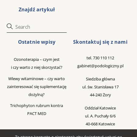
Znajdź artykuł
Ostatnie wpisy
Skontaktuj się z nami
tel.
730 110 112
Ozonoterapia – czym jest
gabinet@podologiczny.pl
i czy warto z niej skorzystać?
Wlewy witaminowe – czy warto
Siedziba główna
zainteresować się suplementację
ul. św. Stanisława 17
dożylną?
44-240 Żory
Trichophyton rubrum kontra
Oddział Katowice
PACT MED
ul. A. Puchały 6/6
40-668 Katowice