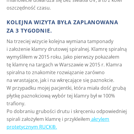
mianowicie utwardza się bez światła UV, a to z kolei
oszczędność czasu.
KOLEJNA WIZYTA BYŁA ZAPLANOWANA
ZA 3 TYGODNIE.
Na trzeciej wizycie kolejna wymiana tamponady
i założenie klamry drutowej spiralnej. Klamrę spiralną
wymyśliłem w 2015 roku. Jako pierwszy pokazałem
tę klamrę na targach w Warszawie w 2015 r. Klamra
spiralna to znakomite rozwiązanie zarówno
na wrastające, jak i na wkręcające się paznokcie.
W przypadku mojej pacjentki, która miała dość grubą
płytkę paznokciową wybór tej klamry był w 100%
trafiony.
Po dobraniu grubości drutu i skręceniu odpowiedniej
spirali założyłem klamrę i przykleiłem
akrylem
protetycznym RUCK®.