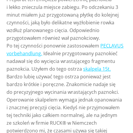
i lekko znieczula miejsce zabiegu. Po odczekaniu 3
minut miałem już przygotowaną płytkę do kolejnej
czynności, jaką było delikatne wyżłobienie rowka
wzdłuż planowanego cięcia. Odpowiednio
przygotowałem również wał paznokciowy.
Po tej czynności ponownie zastosowałem
PECLAVUS
vorbehandlung.
Idealnie przygotowany paznokieć
nadawał się do wycięcia wrastającego fragmentu
paznokcia. Użyłem do tego ostrza
skalpela 15t.
Bardzo lubię używać tego ostrza ponieważ jest
bardzo krótkie i poręczne. Znakomicie nadaje się
do precyzyjnego wycinania wrastających paznokci.
Operowanie skalpelem wymaga jednak opanowania
i znacznej precyzji cięcia. Kiedyś nie przyjmowałem
tej techniki jako całkiem normalnej, ale na jednym
ze szkoleń w firmie RUCK® w Niemczech
potwierdzono mi, że czasami używa się takiej