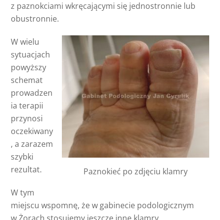
z paznokciami wkręcającymi się jednostronnie lub
obustronnie.
W wielu
sytuacjach
powyższy
schemat
prowadzen
ia terapii
przynosi
oczekiwany
, a zarazem
szybki
rezultat.
Paznokieć po zdjęciu klamry
W tym
miejscu wspomnę, że w gabinecie podologicznym
w Żorach stosujemy jeszcze inne klamry