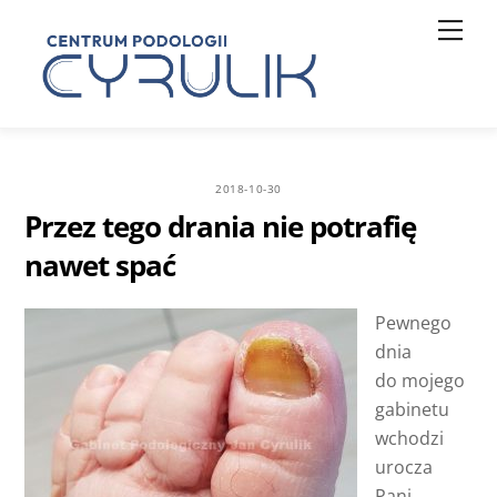
Skip
Men
to
content
2018-10-30
Przez tego drania nie potrafię
nawet spać
Pewnego
dnia
do mojego
gabinetu
wchodzi
urocza
Pani