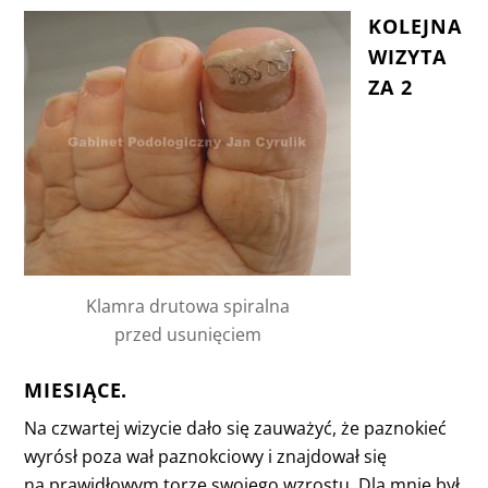
KOLEJNA
WIZYTA
ZA 2
Klamra drutowa spiralna
przed usunięciem
MIESIĄCE.
Na czwartej wizycie dało się zauważyć, że paznokieć
wyrósł poza wał paznokciowy i znajdował się
na prawidłowym torze swojego wzrostu. Dla mnie był