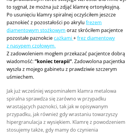
to sygnał, że można już zdjąć klamrę ortonyksyjną.
Po usunięciu klamry spiralnej oczyściłem jeszcze
paznokieć z pozostałości po akrylu
frezem
diamentowym stożkowym
oraz skróciłem pacjentce
pozostałe paznokcie
cążkami
+
frez diamentowy
z nasypem czołowym
.
Z zadowoleniem mogłem przekazać pacjentce dobrą
wiadomość:
”koniec terapii”
. Zadowolona pacjentka
wyszła z mojego gabinetu z prawdziwie szczerym
uśmiechem.
Jak już wcześniej wspominałem klamra metalowa
spiralna sprawdza się zarówno w przypadku
wrastających paznokci, tak jak w opisywanym
przypadku, jak również gdy wrastaniu towarzyszy
hipergranulacja z wysiękiem. Klamrę z powodzeniem
stosujemy także, gdy mamy do czynienia