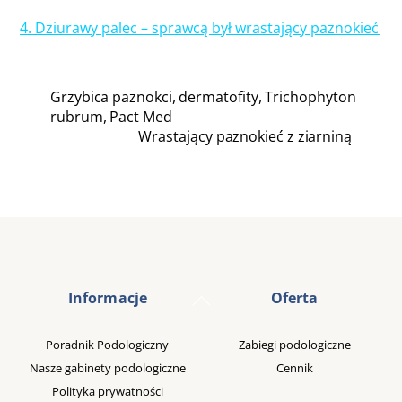
4.
Dziurawy palec – sprawcą był wrastający paznokieć
Grzybica paznokci, dermatofity, Trichophyton
rubrum, Pact Med
Wrastający paznokieć z ziarniną
Back
Informacje
Oferta
To
Top
Poradnik Podologiczny
Zabiegi podologiczne
Nasze gabinety podologiczne
Cennik
Polityka prywatności