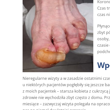
Korono
Czas tr
czas n
Płynąc
zbyt p
osoby,
czasie
podcho
Wpł
Nieregularne wizyty a w zasadzie ostatnimi cza
u niektórych pacjentów pogłębiły się jeszcze ba
z moich pacjentek – starsza kobieta z cukrzycą
zdrowie nie wychodziła zbyt często z domu. Pr
miesiące – zazwyczaj wizyta polegała na opraco