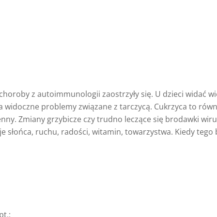
 choroby z autoimmunologii zaostrzyły się. U dzieci widać 
t ma widoczne problemy związane z tarczycą. Cukrzyca to ró
ogenny. Zmiany grzybicze czy trudno leczące się brodawki w
słońca, ruchu, radości, witamin, towarzystwa. Kiedy tego b
t.: