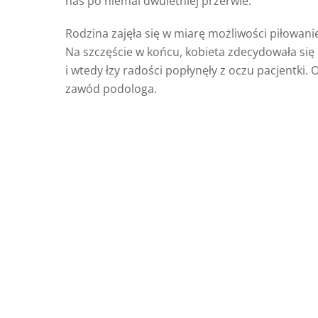
nas po niemal dwuletniej przerwie.
Rodzina zajęła się w miarę możliwości piłowanie
Na szczęście w końcu, kobieta zdecydowała si
i wtedy łzy radości popłynęły z oczu pacjentk
zawód podologa.