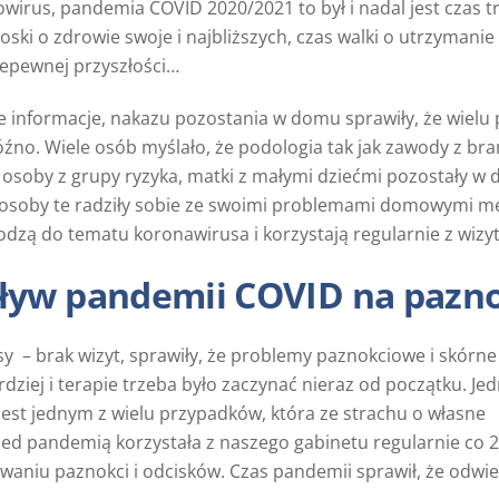
wirus, pandemia COVID 2020/2021 to był i nadal jest czas 
oski o zdrowie swoje i najbliższych, czas walki o utrzymanie 
iepewnej przyszłości…
e informacje, nakazu pozostania w domu sprawiły, że wielu
óźno. Wiele osób myślało, że podologia tak jak zawody z br
 osoby z grupy ryzyka, matki z małymi dziećmi pozostały 
 osoby te radziły sobie ze swoimi problemami domowymi me
dzą do tematu koronawirusa i korzystają regularnie z wizyt, 
yw pandemii COVID na paznok
sy – brak wizyt, sprawiły, że problemy paznokciowe i skórne
rdziej i terapie trzeba było zaczynać nieraz od początku. Je
 jest jednym z wielu przypadków, która ze strachu o własne
zed pandemią korzystała z naszego gabinetu regularnie co 2
waniu paznokci i odcisków. Czas pandemii sprawił, że odwie