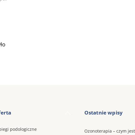
yło
Back
erta
Ostatnie wpisy
To
Top
biegi podologiczne
Ozonoterapia – czym jest