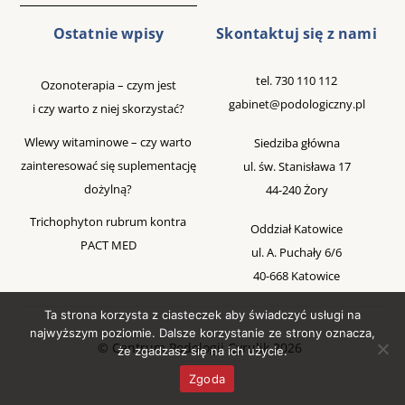
Ostatnie wpisy
Skontaktuj się z nami
tel.
730 110 112
Ozonoterapia – czym jest
gabinet@podologiczny.pl
i czy warto z niej skorzystać?
Wlewy witaminowe – czy warto
Siedziba główna
zainteresować się suplementację
ul. św. Stanisława 17
dożylną?
44-240 Żory
Trichophyton rubrum kontra
Oddział Katowice
PACT MED
ul. A. Puchały 6/6
40-668 Katowice
Ta strona korzysta z ciasteczek aby świadczyć usługi na
najwyższym poziomie. Dalsze korzystanie ze strony oznacza,
©
Centrum Podologii Cyrulik
2026
że zgadzasz się na ich użycie.
Zgoda