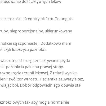
ił stosowanie dość aktywnych leków
m szerokości i średnicy ok 1cm. To unguis
gruby, nieproporcjonalny, ukierunkowany
aznokcie są szponiaste). Dodatkowo mam
s czyli łuszczyca paznokci.
wukrotne, chirurgicznie zrywanie płytki
st paznokcia palucha prawej stopy.
zpoczęcia terapii lekowej. Z relacji wynika,
ienił swój tor wzrostu. Pacjentka zauważyła też,
awiając ból. Dobór odpowiedniego obuwia stał
 paznokciowych tak aby mogła normalnie