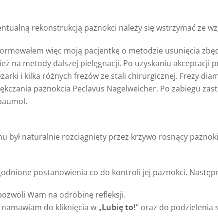
ntualną rekonstrukcją paznokci należy się wstrzymać ze wz
formowałem więc moją pacjentkę o metodzie usunięcia zbę
eż na metody dalszej pielęgnacji. Po uzyskaniu akceptacji 
arki i kilka różnych frezów ze stali chirurgicznej. Frezy diam
ękczania paznokcia Peclavus Nagelweicher. Po zabiegu zas
baumol.
 był naturalnie rozciągnięty przez krzywo rosnący paznoki
godnione postanowienia co do kontroli jej paznokci. Następ
ozwoli Wam na odrobinę refleksji.
 namawiam do kliknięcia w „
Lubię to!
” oraz do podzielenia