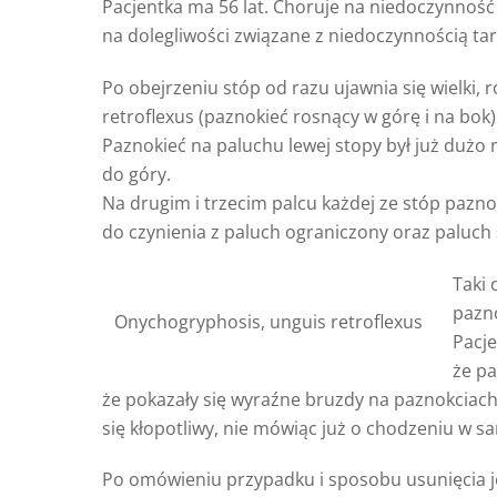
Pacjentka ma 56 lat. Choruje na niedoczynność
na dolegliwości związane z niedoczynnością tar
Po obejrzeniu stóp od razu ujawnia się wielki, 
retroflexus (paznokieć rosnący w górę i na bok)
Paznokieć na paluchu lewej stopy był już dużo
do góry.
Na drugim i trzecim palcu każdej ze stóp paz
do czynienia z paluch ograniczony oraz paluch sz
Taki 
pazno
Onychogryphosis, unguis retroflexus
Pacje
że pa
że pokazały się wyraźne bruzdy na paznokciach
się kłopotliwy, nie mówiąc już o chodzeniu w s
Po omówieniu przypadku i sposobu usunięcia je