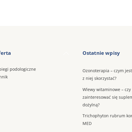
Back
erta
Ostatnie wpisy
To
Top
biegi podologiczne
Ozonoterapia – czym jest
nnik
z niej skorzystać?
Wlewy witaminowe – czy
zainteresować się suple
dożylną?
Trichophyton rubrum ko
MED