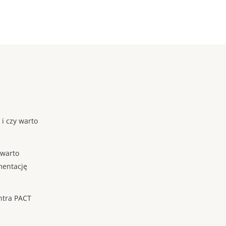
 i czy warto
 warto
mentację
ntra PACT