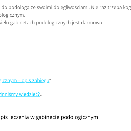
ę do podologa ze swoimi dolegliwościami. Nie raz trzeba ko
ologicznym.
wielu gabinetach podologicznych jest darmowa.
gicznym – opis zabiegu
”
winniśmy wiedzieć?
„
 opis leczenia w gabinecie podologicznym