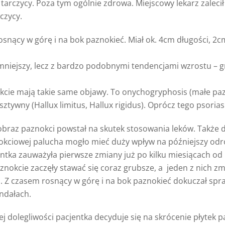
 tarczycy. Poza tym ogólnie zdrowa. Miejscowy lekarz zalec
czycy.
rosnący w górę i na bok paznokieć. Miał ok. 4cm długości, 2c
 mniejszy, lecz z bardzo podobnymi tendencjami wzrostu – 
nokcie mają takie same objawy. To onychogryphosis (małe p
tywny (Hallux limitus, Hallux rigidus). Oprócz tego psoriasi
obraz paznokci powstał na skutek stosowania leków. Także d
kciowej palucha mogło mieć duży wpływ na późniejszy odro
ntka zauważyła pierwsze zmiany już po kilku miesiącach od ro
znokcie zaczęły stawać się coraz grubsze, a jeden z nich zm
. Z czasem rosnący w górę i na bok paznokieć dokuczał spr
andałach.
j dolegliwości pacjentka decyduje się na skrócenie płytek