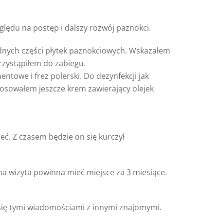
ględu na postęp i dalszy rozwój paznokci.
dnych części płytek paznokciowych. Wskazałem
przystąpiłem do zabiegu.
entowe i frez polerski. Do dezynfekcji jak
tosowałem jeszcze krem zawierający olejek
eć. Z czasem będzie on się kurczył
na wizyta powinna mieć miejsce za 3 miesiące.
 się tymi wiadomościami z innymi znajomymi.