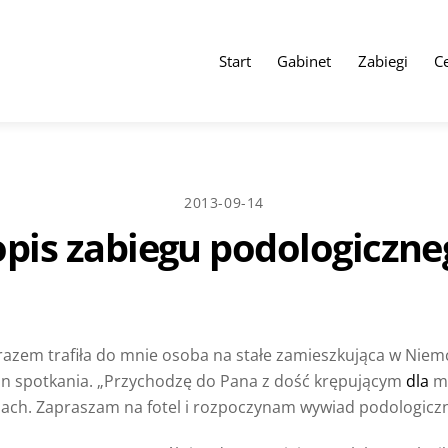
Start
Gabinet
Zabiegi
C
2013-09-14
pis zabiegu podologiczneg
azem trafiła do mnie osoba na stałe zamieszkująca w Niemc
in spotkania. „Przychodzę do Pana z dość krępującym
dla
mn
ach. Zapraszam na fotel i rozpoczynam wywiad podologiczn