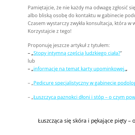
Pamiętajcie, że nie każdy ma odwagę zgłosić si
albo bliską osobę do kontaktu w gabinecie pod
Czasem wystarczy zwykła konsultacja, która w 
Korzystajcie z tego!
Proponuję jeszcze artykuł z tytułem:
– „
Stopy intymną częścią ludzkiego ciała?
”
lub
– „
informacje na temat karty upominkowej.
„
– „
Pedicure specjalistyczny w gabinecie podolo
– „
Łuszczyca paznokci dłoni i stóp – o czym po
Łuszcząca się skóra i pękające pięty –