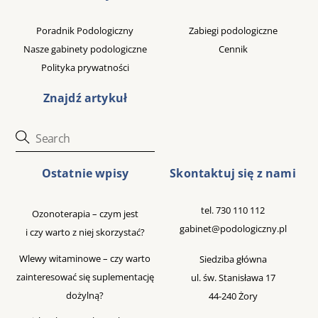
To
Top
Poradnik Podologiczny
Zabiegi podologiczne
Nasze gabinety podologiczne
Cennik
Polityka prywatności
Znajdź artykuł
Ostatnie wpisy
Skontaktuj się z nami
tel.
730 110 112
Ozonoterapia – czym jest
gabinet@podologiczny.pl
i czy warto z niej skorzystać?
Wlewy witaminowe – czy warto
Siedziba główna
zainteresować się suplementację
ul. św. Stanisława 17
dożylną?
44-240 Żory