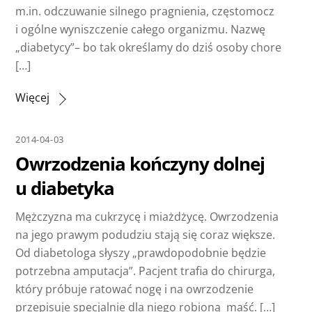
m.in. odczuwanie silnego pragnienia, częstomocz
i ogólne wyniszczenie całego organizmu. Nazwę
„diabetycy”– bo tak określamy do dziś osoby chore
[…]
Więcej
2014-04-03
Owrzodzenia kończyny dolnej
u diabetyka
Mężczyzna ma cukrzycę i miażdżycę. Owrzodzenia
na jego prawym podudziu stają się coraz większe.
Od diabetologa słyszy „prawdopodobnie będzie
potrzebna amputacja”. Pacjent trafia do chirurga,
który próbuje ratować nogę i na owrzodzenie
przepisuje specjalnie dla niego robioną maść. […]