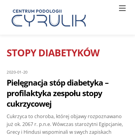
Skip
Men
to
content
STOPY DIABETYKÓW
2020-01-20
Pielęgnacja stóp diabetyka –
profilaktyka zespołu stopy
cukrzycowej
Cukrzyca to choroba, której objawy rozpoznawano
już ok. 2067 r. p.n.e. Wówczas starożytni Egipcjanie,
Grecy i Hindusi wspominali w swych zapiskach