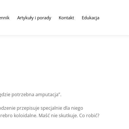
ennik
Artykuły i porady
Kontakt
Edukacja
ędzie potrzebna amputacja”.
odzenie przepisuje specjalnie dla niego
ebro koloidalne. Maść nie skutkuje. Co robić?