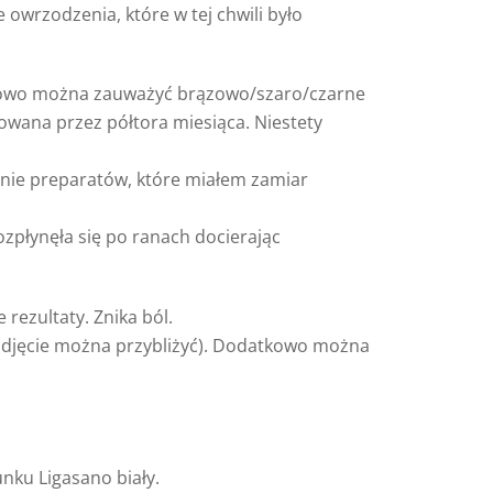
 owrzodzenia, które w tej chwili było
atkowo można zauważyć brązowo/szaro/czarne
owana przez półtora miesiąca. Niestety
anie preparatów, które miałem zamiar
zpłynęła się po ranach docierając
ezultaty. Znika ból.
(zdjęcie można przybliżyć). Dodatkowo można
nku Ligasano biały.