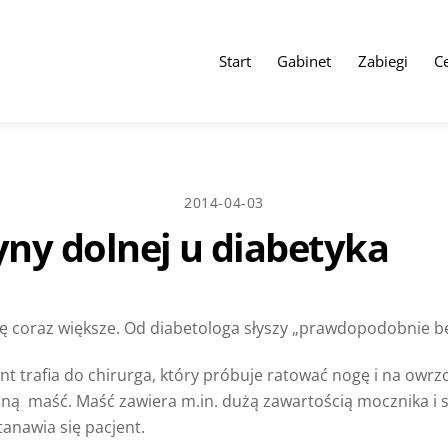
Start
Gabinet
Zabiegi
C
2014-04-03
ny dolnej u diabetyka
ę coraz większe. Od diabetologa słyszy „prawdopodobnie b
nt trafia do chirurga, który próbuje ratować nogę i na owrz
ną maść. Maść zawiera m.in. dużą zawartością mocznika i sr
tanawia się pacjent.