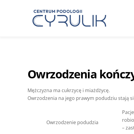
Skip
to
content
Problemy z paznokciami
Owrzodzenia kończy
Mężczyzna ma cukrzycę i miażdżycę.
Owrzodzenia na jego prawym podudziu stają si
Pacje
robio
Owrzodzenie podudzia
– zas