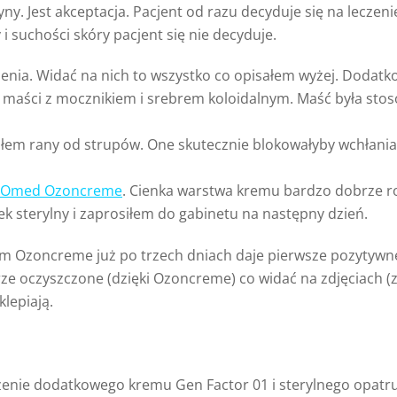
. Jest akceptacja. Pacjent od razu decyduje się na leczenie
i suchości skóry pacjent się nie decyduje.
dzenia. Widać na nich to wszystko co opisałem wyżej. Dod
 maści z mocznikiem i srebrem koloidalnym. Maść była stos
ciłem rany od strupów. One skutecznie blokowałyby wchłani
DOmed Ozoncreme
. Cienka warstwa kremu bardzo dobrze ro
 sterylny i zaprosiłem do gabinetu na następny dzień.
Ozoncreme już po trzech dniach daje pierwsze pozytywne r
rze oczyszczone (dzięki Ozoncreme) co widać na zdjęciach 
lepiają.
nie dodatkowego kremu Gen Factor 01 i sterylnego opatru