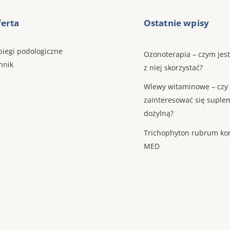
Back
erta
Ostatnie wpisy
To
Top
biegi podologiczne
Ozonoterapia – czym jest
nnik
z niej skorzystać?
Wlewy witaminowe – czy
zainteresować się suple
dożylną?
Trichophyton rubrum ko
MED