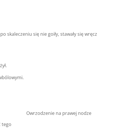
kaleczeniu się nie goiły, stawały się wręcz
żył.
wbólowymi.
Owrzodzenie na prawej nodze
ć tego