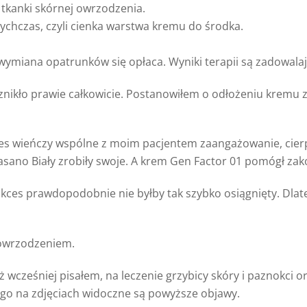
tkanki skórnej owrzodzenia.
chczas, czyli cienka warstwa kremu do środka.
wymiana opatrunków się opłaca. Wyniki terapii są zadowalaj
e znikło prawie całkowicie. Postanowiłem o odłożeniu krem
ces wieńczy wspólne z moim pacjentem zaangażowanie, cierp
ano Biały zrobiły swoje. A krem Gen Factor 01 pomógł zako
kces prawdopodobnie nie byłby tak szybko osiągnięty. Dlat
 owrzodzeniem.
uż wcześniej pisałem, na leczenie grzybicy skóry i paznokci 
go na zdjęciach widoczne są powyższe objawy.