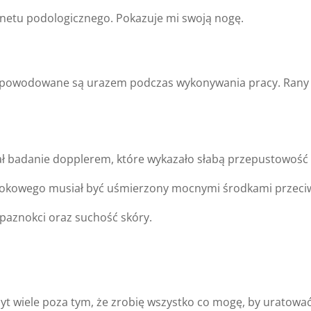
inetu podologicznego. Pokazuje mi swoją nogę.
owodowane są urazem podczas wykonywania pracy. Rany po s
ał badanie dopplerem, które wykazało słabą przepustowość 
skokowego musiał być uśmierzony mocnymi środkami przeci
paznokci oraz suchość skóry.
yt wiele poza tym, że zrobię wszystko co mogę, by uratowa