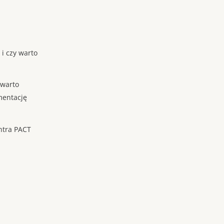
 i czy warto
 warto
mentację
ntra PACT