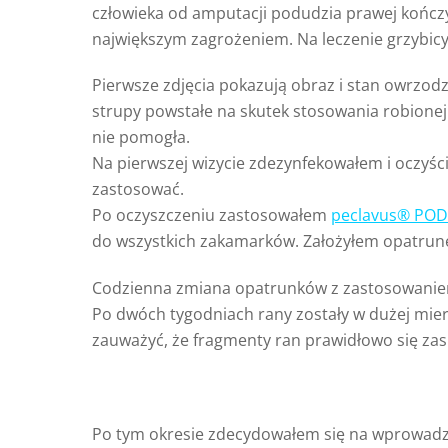
człowieka od amputacji podudzia prawej kończyny
największym zagrożeniem. Na leczenie grzybicy 
Pierwsze zdjęcia pokazują obraz i stan owrzo
strupy powstałe na skutek stosowania robionej
nie pomogła.
Na pierwszej wizycie zdezynfekowałem i oczyś
zastosować.
Po oczyszczeniu zastosowałem
peclavus® PO
do wszystkich zakamarków. Założyłem opatrunek
Codzienna zmiana opatrunków z zastosowaniem 
Po dwóch tygodniach rany zostały w dużej mie
zauważyć, że fragmenty ran prawidłowo się zask
Po tym okresie zdecydowałem się na wprowadze