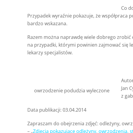
Co do
Przypadek wyraźnie pokazuje, że współpraca po
bardzo wskazana.
Razem można naprawdę wiele dobrego zrobić dl
na przypadki, którymi powinien zajmować się l
lekarzy specjalistów.
Autor
Jan C
owrzodzenie podudzia wyleczone
z ga
Data publikacji: 03.04.2014
Zapraszam do obejrzenia zdjęć: odleżyny, owr
– „
Zdjęcia pokazujące odleżyny, owrzodzenia, 