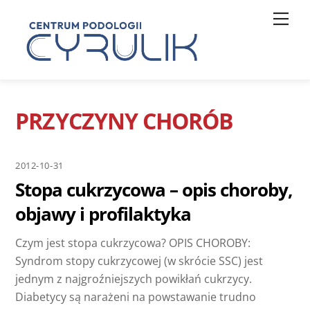
Skip
Men
to
content
PRZYCZYNY CHORÓB
2012-10-31
Stopa cukrzycowa – opis choroby,
objawy i profilaktyka
Czym jest stopa cukrzycowa? OPIS CHOROBY:
Syndrom stopy cukrzycowej (w skrócie SSC) jest
jednym z najgroźniejszych powikłań cukrzycy.
Diabetycy są narażeni na powstawanie trudno