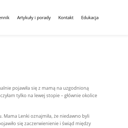
ennik
Artykuły i porady
Kontakt
Edukacja
tualnie pojawiła się z mamą na uzgodnioną
zyłam tylko na lewej stopie – głównie okolice
u. Mama Lenki oznajmiła, że niedawno byli
ojawiło się zaczerwienienie i świąd między