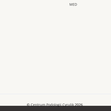
MED
©
Centrum Podologii Cyrulik
2026