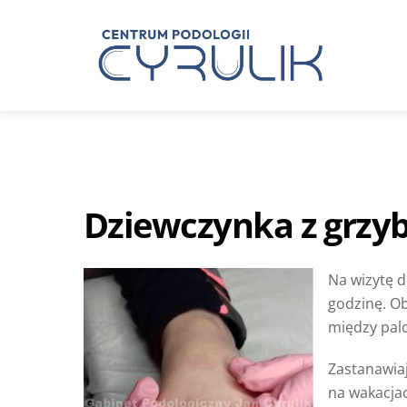
Skip
to
content
Problemy z paznokciami
Dziewczynka z grzyb
Na wizytę d
godzinę. Ob
między pal
Zastanawiaj
na wakacjac