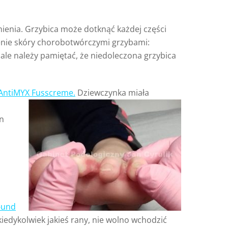
ynienia. Grzybica może dotknąć każdej części
żenie skóry chorobotwórczymi grzybami:
ale należy pamiętać, że niedoleczona grzybica
ntiMYX Fusscreme
.
Dziewczynka miała
n
-und
kiedykolwiek jakieś rany, nie wolno wchodzić