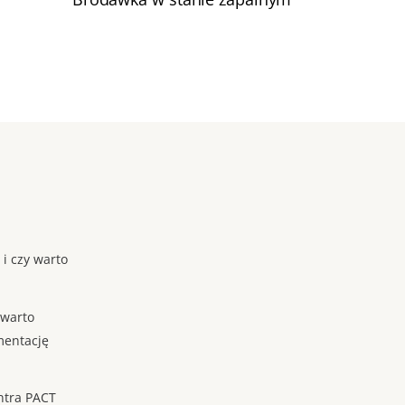
 i czy warto
 warto
mentację
ntra PACT