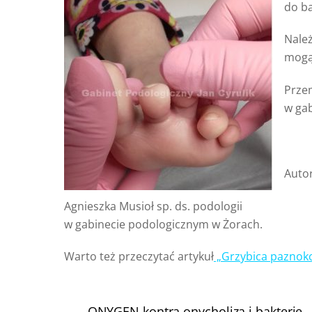
do ba
Należ
mogą
Przem
w gab
Autor
Agnieszka Musioł sp. ds. podologii
w gabinecie podologicznym w Żorach.
Warto też przeczytać artykuł
„Grzybica paznokc
ONYGEN kontra onycholiza i bakterie