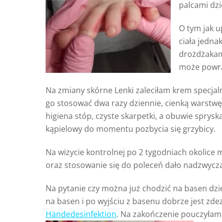
palcami dzi
O tym jak u
ciała jedna
drożdżakami
może powr
Na zmiany skórne Lenki zaleciłam krem specja
go stosować dwa razy dziennie, cienką warstwę
higiena stóp, czyste skarpetki, a obuwie sprysk
kąpielowy do momentu pozbycia się grzybicy.
Na wizycie kontrolnej po 2 tygodniach okolice 
oraz stosowanie się do poleceń dało nadzwyczaj
Na pytanie czy można już chodzić na basen dz
na basen i po wyjściu z basenu dobrze jest zd
Händedesinfektion
. Na zakończenie pouczyłam 