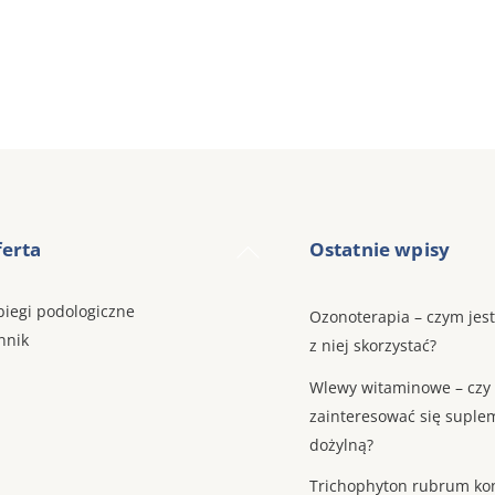
Back
erta
Ostatnie wpisy
To
Top
biegi podologiczne
Ozonoterapia – czym jest
nnik
z niej skorzystać?
Wlewy witaminowe – czy
zainteresować się suple
dożylną?
Trichophyton rubrum ko