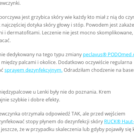
ewczynki.
porczywa jest grzybica skóry wie każdy kto miał z nią do cz
k najczęściej dotyka skóry głowy i stóp. Powodem jest zaka
 i dermatofitami. Leczenie nie jest mocno skomplikowane, 
acać.
lnie dedykowany na tego typu zmiany
peclavus® PODOmed A
 między palcami i okolice. Dodatkowo oczywiście regularna
ać
sprayem dezynfekcyjnym.
Odradziłam chodzenie na base
międzypalcowe u Lenki były nie do poznania. Krem
nie szybkie i dobre efekty.
iewczynka otrzymała odpowiedź TAK, ale przed wejściem
ezynfekować stopy płynem do dezynfekcji skóry
RUCK® Haut
jeszcze, że w przypadku skaleczenia lub gdyby pojawiły się 