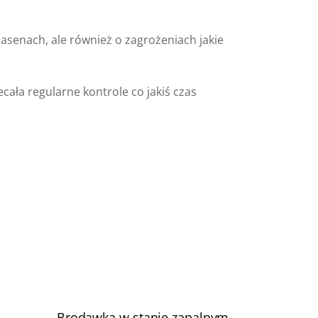
basenach, ale również o zagrożeniach jakie
ała regularne kontrole co jakiś czas
Brodawka w stanie zapalnym