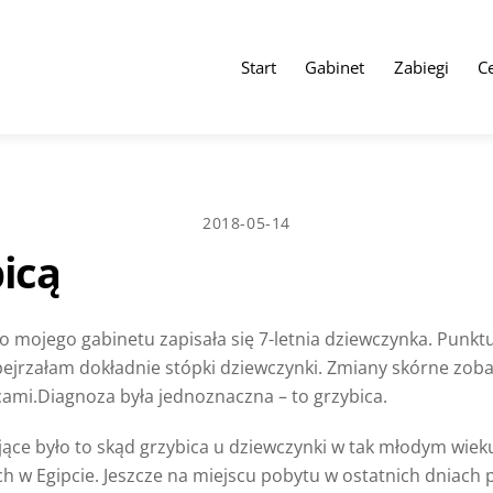
Start
Gabinet
Zabiegi
C
2018-05-14
icą
o mojego gabinetu zapisała się 7-letnia dziewczynka. Punk
ejrzałam dokładnie stópki dziewczynki. Zmiany skórne zobac
cami.
Diagnoza była jednoznaczna – to grzybica.
ące było to skąd grzybica u dziewczynki w tak młodym wiek
h w Egipcie. Jeszcze na miejscu pobytu w ostatnich dniach p