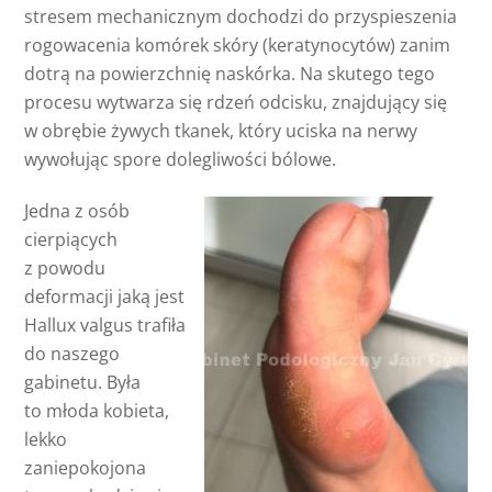
stresem mechanicznym dochodzi do przyspieszenia
rogowacenia komórek skóry (keratynocytów) zanim
dotrą na powierzchnię naskórka. Na skutego tego
procesu wytwarza się rdzeń odcisku, znajdujący się
w obrębie żywych tkanek, który uciska na nerwy
wywołując spore dolegliwości bólowe.
Jedna z osób
cierpiących
z powodu
deformacji jaką jest
Hallux valgus trafiła
do naszego
gabinetu. Była
to młoda kobieta,
lekko
zaniepokojona