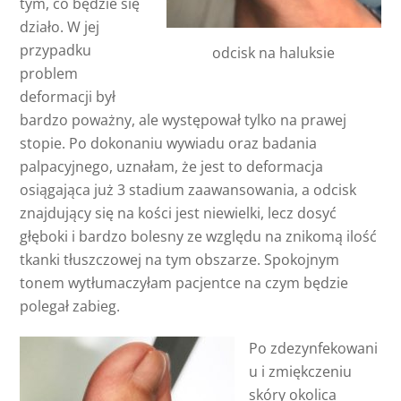
tym, co będzie się
działo. W jej
przypadku
odcisk na haluksie
problem
deformacji był
bardzo poważny, ale występował tylko na prawej
stopie. Po dokonaniu wywiadu oraz badania
palpacyjnego, uznałam, że jest to deformacja
osiągająca już 3 stadium zaawansowania, a odcisk
znajdujący się na kości jest niewielki, lecz dosyć
głęboki i bardzo bolesny ze względu na znikomą ilość
tkanki tłuszczowej na tym obszarze. Spokojnym
tonem wytłumaczyłam pacjentce na czym będzie
polegał zabieg.
Po zdezynfekowani
u i zmiękczeniu
skóry okolica