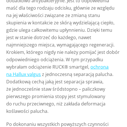
dodatkowo antybakteryjnie. Jest to odpowiednia
maść dla tego rodzaju odcisku, głównie ze względu
na jej właściwości związane ze zmianą stanu
skupienia w kontakcie ze skórą wydzielającą ciepło,
gdzie ulega całkowitemu upłynnieniu. Dzięki temu
jest w stanie dotrzeć do każdego, nawet
najmniejszego miejsca, wymagającego regeneracji.
Krokiem, którego nigdy nie należy pomijać jest dobór
odpowiedniego odciążenia. W tym przypadku
wybrałam odciążenie RUCK® smartgel,
ochrona
na Hallux valgus
z jednoczesną separacją palucha.
Dodatkową cechą jaką jest separacja sprawia,
że jednocześnie staw śródstopno – paliczkowy
pierwszego promienia stopy jest stymulowany
do ruchu przeciwnego, niż zakłada deformacja
koślawości palucha.
Po dokonaniu wszystkich powyższych czynności