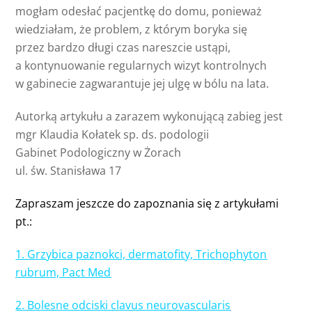
mogłam odesłać pacjentkę do domu, ponieważ
wiedziałam, że problem, z którym boryka się
przez bardzo długi czas nareszcie ustąpi,
a kontynuowanie regularnych wizyt kontrolnych
w gabinecie zagwarantuje jej ulgę w bólu na lata.
Autorką artykułu a zarazem wykonującą zabieg jest
mgr Klaudia Kołatek sp. ds. podologii
Gabinet Podologiczny w Żorach
ul. św. Stanisława 17
Zapraszam jeszcze do zapoznania się z artykułami
pt.:
1.
Grzybica paznokci, dermatofity, Trichophyton
rubrum, Pact Med
2.
Bolesne odciski clavus neurovascularis