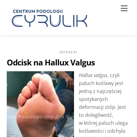
Skip
Men
to
content
2019-02-01
Odcisk na Hallux Valgus
Hallux valgus
, czyli
paluch koślawy jest
jedną z najczęściej
spotykanych
deformacji stóp. Jest
to dolegliwość,
w której paluch ulega
koślawości i odchyla