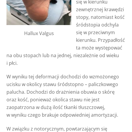
się w kierunku
zewnętrznej krawędzi
stopy, natomiast kość
śródstopia odchyla
się w przeciwnym
Hallux Valgus
kierunku. Przypadłość
ta może występować
na obu stopach lub na jednej, niezależnie od wieku
i płci.
W wyniku tej deformacji dochodzi do wzmożonego
ucisku w okolicy stawu śródstopno – paliczkowego
palucha. Dochodzi do drażnienia obuwia o skórę
oraz kość, ponieważ okolica stawu nie jest
zaopatrzona w dużą ilość tkanki tłuszczowej,
w wyniku czego brakuje odpowiedniej amortyzacji.
W związku z notorycznym, powtarzającym się