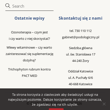
Ostatnie wpisy
Skontaktuj się z nami
tel.
730 110 112
Ozonoterapia – czym jest
gabinet@podologiczny.pl
i czy warto z niej skorzystać?
Wlewy witaminowe – czy warto
Siedziba główna
zainteresować się suplementację
ul. św. Stanisława 17
dożylną?
44-240 Żory
Trichophyton rubrum kontra
Oddział Katowice
PACT MED
ul. A. Puchały 6/6
40-668 Katowice
Ta strona korzysta z ciasteczek aby świadczyć usługi na
najwyższym poziomie. Dalsze korzystanie ze strony oznacza,
©
Centrum Podologii Cyrulik
2026
że zgadzasz się na ich użycie.