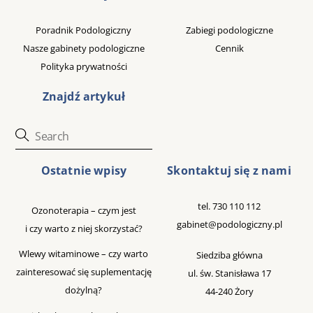
To
Top
Poradnik Podologiczny
Zabiegi podologiczne
Nasze gabinety podologiczne
Cennik
Polityka prywatności
Znajdź artykuł
Ostatnie wpisy
Skontaktuj się z nami
tel.
730 110 112
Ozonoterapia – czym jest
gabinet@podologiczny.pl
i czy warto z niej skorzystać?
Wlewy witaminowe – czy warto
Siedziba główna
zainteresować się suplementację
ul. św. Stanisława 17
dożylną?
44-240 Żory