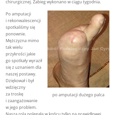
chirurgicznej. Zabieg wykonano w ciągu tygodnia.
Po amputacji
i rekonwalescencji
spotkaliśmy się
ponownie.
Mężczyzna mimo
tak wielu
przykrości jakie
go spotkały wyraził
się z uznaniem dla
naszej postawy.
Dziękował i był
wdzięczny
za troskę
po amputacji dużego palca
i zaangażowanie
w jego problem.
Nasza rola polegała w końcu tylko na prawidłowej