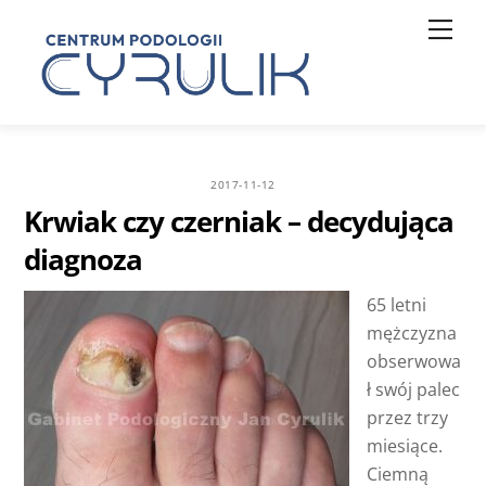
Skip
Men
to
content
2017-11-12
Krwiak czy czerniak – decydująca
diagnoza
65 letni
mężczyzna
obserwowa
ł swój palec
przez trzy
miesiące.
Ciemną