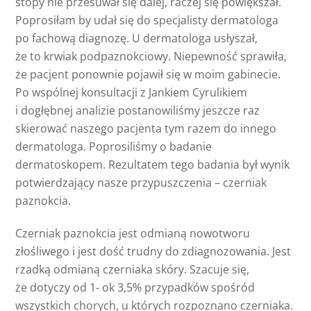
stopy nie przesuwał się dalej, raczej się powiększał.
Poprosiłam by udał się do specjalisty dermatologa
po fachową diagnozę. U dermatologa usłyszał,
że to krwiak podpaznokciowy. Niepewność sprawiła,
że pacjent ponownie pojawił się w moim gabinecie.
Po wspólnej konsultacji z Jankiem Cyrulikiem
i dogłębnej analizie postanowiliśmy jeszcze raz
skierować naszego pacjenta tym razem do innego
dermatologa. Poprosiliśmy o badanie
dermatoskopem. Rezultatem tego badania był wynik
potwierdzający nasze przypuszczenia – czerniak
paznokcia.
Czerniak paznokcia jest odmianą nowotworu
złośliwego i jest dość trudny do zdiagnozowania. Jest
rzadką odmianą czerniaka skóry. Szacuje się,
że dotyczy od 1- ok 3,5% przypadków spośród
wszystkich chorych, u których rozpoznano czerniaka.