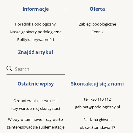
Back
Informacje
Oferta
To
Top
Poradnik Podologiczny
Zabiegi podologiczne
Nasze gabinety podologiczne
Cennik
Polityka prywatności
Znajdź artykuł
Ostatnie wpisy
Skontaktuj się z nami
tel.
730 110 112
Ozonoterapia – czym jest
gabinet@podologiczny.pl
i czy warto z niej skorzystać?
Wlewy witaminowe – czy warto
Siedziba główna
zainteresować się suplementację
ul. św. Stanisława 17